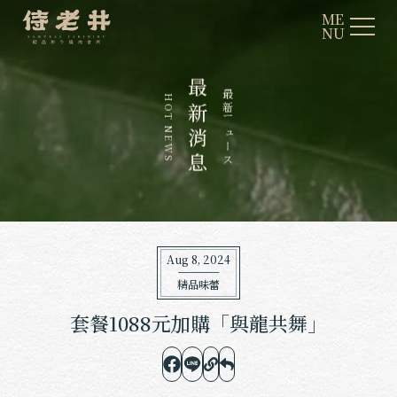
ME
NU
最
最
H
新
新
O
T
ニ
N
消
ュ
E
ー
W
息
ス
S
Aug 8, 2024
精品味蕾
套餐1088元加購「與龍共舞」