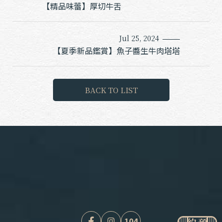
【精品味蕾】厚切牛舌
Jul 25, 2024
【夏季新品鑑賞】魚子醬生牛肉塔塔
B
A
C
K
T
O
L
I
S
T
104