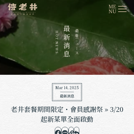
ME
NU
最
最
H
新
新
O
T
ニ
N
消
ュ
E
ー
W
息
ス
S
Mar 14, 2025
最新消息
老井套餐期間限定・會員感謝祭 » 3/20
起新菜單全面啟動