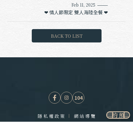
Feb 11, 2025
❤ 情人節限定 雙人海陸全餐 ❤
B
A
C
K
T
O
L
I
S
T
104
預約
隱私權政策
網站導覽
Copyright © 侍老井餐飲有限公司
網頁設計
| 鉅潞科技