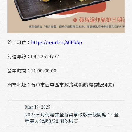
線上訂位：
https://reurl.cc/A0EbAp
訂位專線：04-22529777
營業時間：11:00-00:00
門市地址：台中市西屯區市政路480號7樓(誠品480)
Mar 19, 2025
2025三月侍老井全新菜單改版升級開席.ᐟ.ᐟ 全
程專人代烤3/20 開吃啦♡