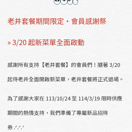
老井套餐期間限定・會員感謝祭
» 3/20 起新菜單全面啟動
感謝所有支持【老井套餐】的會員們！隨著 3/20
起侍老井全面開啟新菜單，老井套餐將正式退場。
為了感謝大家在 113/10/24 至 114/3/19 限時供應
期間的熱情支持，我們準備了專屬新品招待
券 .ᐟ.ᐟ.ᐟ