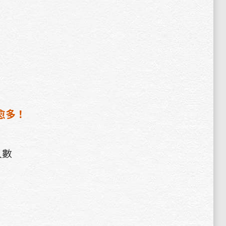
愈多！
人數