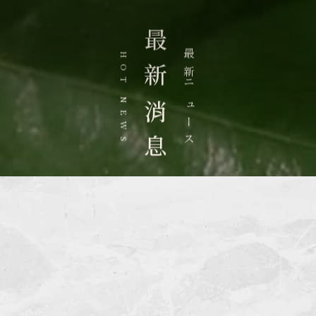
最
最
H
新
O
新
T
ニ
N
消
ュ
E
ー
W
ス
息
S