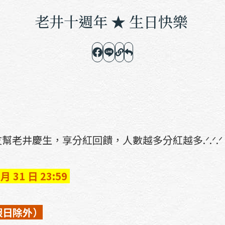
老井十週年 ★ 生日快樂
老井慶生，享分紅回饋，人數越多分紅越多.ᐟ.ᐟ.ᐟ
 31 日 23:59
假日除外）