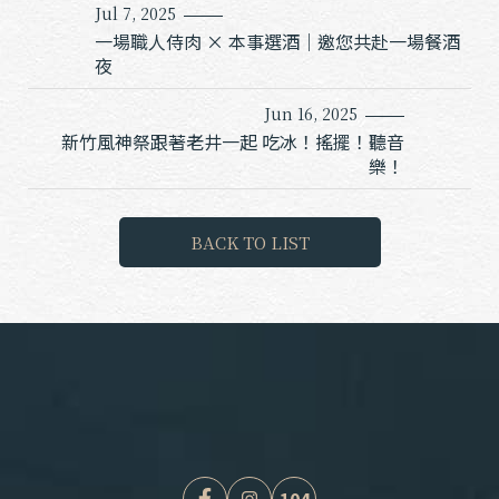
Jul 7, 2025
一場職人侍肉 × 本事選酒｜邀您共赴一場餐酒
夜
Jun 16, 2025
新竹風神祭跟著老井一起 吃冰！搖擺！聽音
樂！
B
A
C
K
T
O
L
I
S
T
104