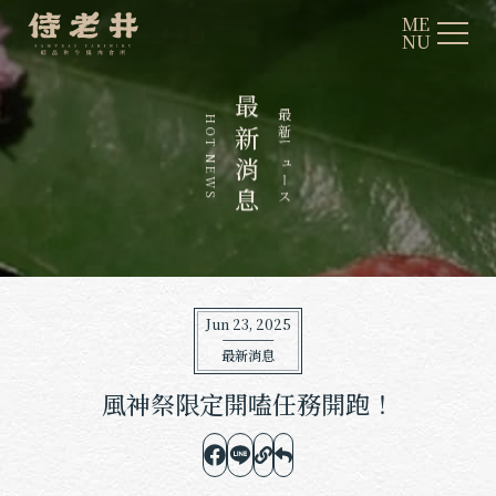
ME
NU
最
最
H
新
新
O
T
ニ
N
消
ュ
E
ー
W
息
ス
S
Jun 23, 2025
最新消息
風神祭限定開嗑任務開跑！