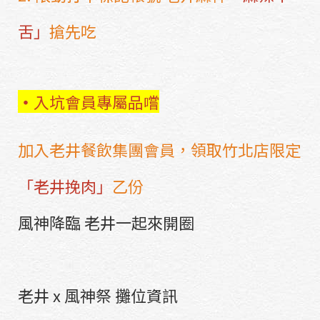
舌」
搶先吃
・
入坑會員專屬品嚐
加入老井餐飲集團會員，領取竹北店限定
「老井挽肉」
乙份
風神降臨 老井一起來開圈
老井 x 風神祭 攤位資訊