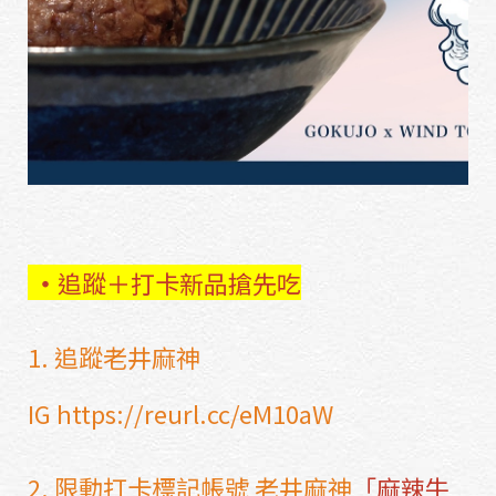
・
追蹤＋打卡新品搶先吃
1. 追蹤老井麻神
IG https://reurl.cc/eM10aW
2. 限動打卡標記帳號 老井麻神
「麻辣牛